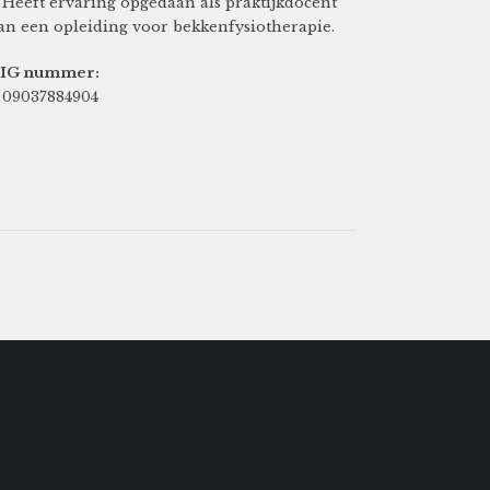
 Heeft ervaring opgedaan als praktijkdocent
an een opleiding voor bekkenfysiotherapie.
IG nummer:
 09037884904