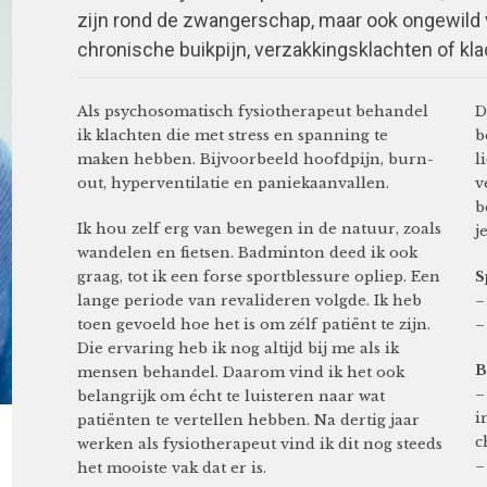
zijn rond de zwangerschap, maar ook ongewild ve
chronische buikpijn, verzakkingsklachten of kla
Als psychosomatisch fysiotherapeut behandel
D
ik klachten die met stress en spanning te
b
maken hebben. Bijvoorbeeld hoofdpijn, burn-
l
out, hyperventilatie en paniekaanvallen.
v
b
Ik hou zelf erg van bewegen in de natuur, zoals
j
wandelen en fietsen. Badminton deed ik ook
graag, tot ik een forse sportblessure opliep. Een
S
lange periode van revalideren volgde. Ik heb
–
toen gevoeld hoe het is om zélf patiënt te zijn.
–
Die ervaring heb ik nog altijd bij me als ik
B
mensen behandel. Daarom vind ik het ook
–
belangrijk om écht te luisteren naar wat
i
patiënten te vertellen hebben. Na dertig jaar
c
werken als fysiotherapeut vind ik dit nog steeds
–
het mooiste vak dat er is.