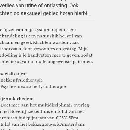
rlies van urine of ontlasting. Ook
chten op seksueel gebied horen hierbij.
e opzet van mijn fysiotherapeutische
ehandeling is een natuurlijk herstel van
ichaam en geest. Klachten worden vaak
eroorzaakt door gewoontes en gedrag. Mijn
edoeling is je handvatten mee te geven, zodat
e niet terugvalt in oude ongewenste patronen.
pecialisaties:
 Bekkenfysiotherapie
 Psychosomatische fysiotherapie
ijzonderheden:
 Doet mee aan het multidisciplinair overleg
n het BovenIJ ziekenhuis en is lid van het
hronisch buikpijnteam van OLVG West.
 Is lid van het bekkennetwerk Amsterdam.